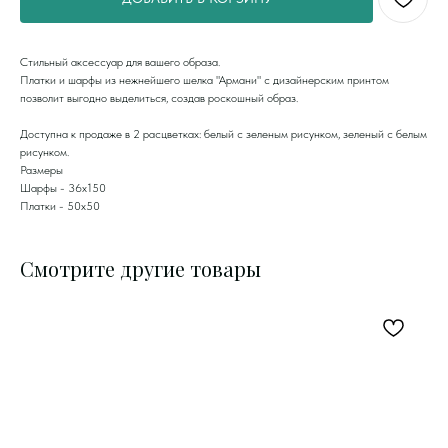
Стильный аксессуар для вашего образа.
Платки и шарфы из нежнейшего шелка "Армани" с дизайнерским принтом
позволит выгодно выделиться, создав роскошный образ.
Доступна к продаже в 2 расцветках: белый с зеленым рисунком, зеленый с белым
рисунком.
Размеры
Шарфы - 36х150
Платки - 50х50
Смотрите другие товары