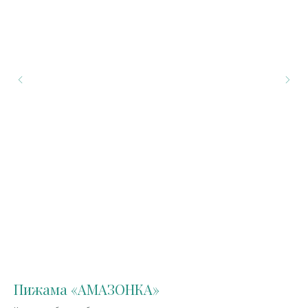
Пижама «АМАЗОНКА»
П